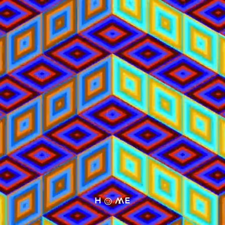
h☺︎me